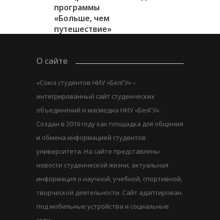
программы
«Больше, чем
путешествие»
О сайте
«Союз студентов НИУ «БелГУ» –
интегрированный сайт студенческих
объединений и масмедиа НИУ «БелГУ».
Создан в 2016 году как площадка для общения
и обмена информацией студентов
университета. На сайте представлены
новости студенческой жизни, актуальная
информация о научной, учебной, спортивной,
творческой деятельности. Сайт адаптирован
под мобильные устройства и социальные
сети.