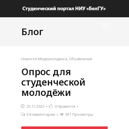
Блог
Новости Медиахолдинга
,
Объявления
Опрос для
студенческой
молодёжи
25.11.2022
0
Нравится
0 Комментарии
951 Просмотры