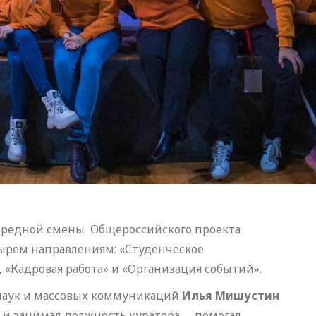
чередной смены Общероссийского проекта
тырем направлениям: «Студенческое
«Кадровая работа» и «Организация событий».
 наук и массовых коммуникаций
Илья Мишустин
а и занимал должность куратора – помогал