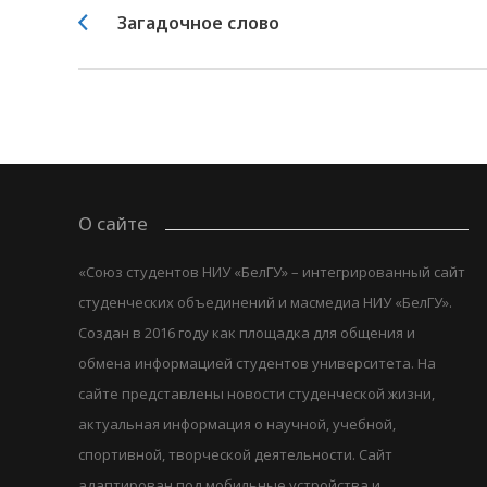
Загадочное слово
О сайте
«Союз студентов НИУ «БелГУ» – интегрированный сайт
студенческих объединений и масмедиа НИУ «БелГУ».
Создан в 2016 году как площадка для общения и
обмена информацией студентов университета. На
сайте представлены новости студенческой жизни,
актуальная информация о научной, учебной,
спортивной, творческой деятельности. Сайт
адаптирован под мобильные устройства и