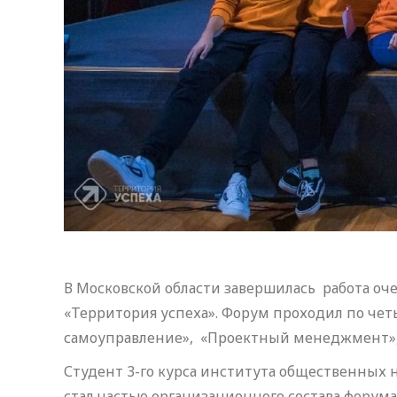
В Московской области завершилась работа о
«Территория успеха». Форум проходил по че
самоуправление», «Проектный менеджмент», 
Студент 3-го курса института общественных
стал частью организационного состава форум