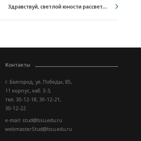
Здравствуй, светлой юности рассвет…
Контакты
г. Белгород, ул. Победы, 85,
11 корпус, каб. 3-3,
тел. 30-12-18, 30-12-21,
30-12-22
e-mail: stud@bsu.edu.ru
webmasterStud@bsu.edu.ru