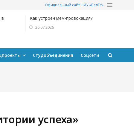
Официальный сайт НИУ «БелГУ»
 в
Как устроен мем-провокация?
26.07.2026
цпроекты
Студобъединения
Соцсети
итории успеха»