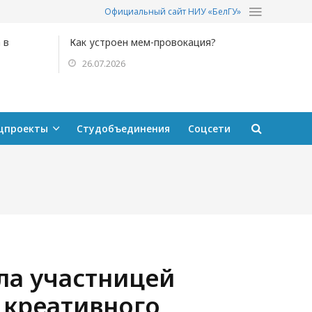
Официальный сайт НИУ «БелГУ»
 в
Как устроен мем-провокация?
26.07.2026
цпроекты
Студобъединения
Соцсети
ла участницей
креативного