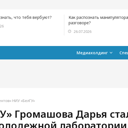
ознать, что тебя вербуют?
Как распознать манипулятора
разговоре?
026
26.07.2026
Медиахолдинг
Спе
ентов» НИУ «БелГУ»
ГУ» Громашова Дарья ста
олодежной лаборатории 