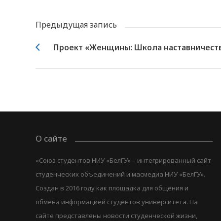
Предыдущая запись
Проект «Женщины: Школа наставничеств
О сайте
«Союз студентов НИУ «БелГУ» – интегрированный сайт
студенческих объединений и масмедиа НИУ «БелГУ».
Создан в 2016 году как площадка для общения и
обмена информацией студентов университета. На
сайте представлены новости студенческой жизни,