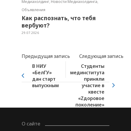
Медиахолдинг
,
Новости Медиахолдинга
,
Объявления
Как распознать, что тебя
вербуют?
29.07.2026
Предыдущая запись
Следующая запись
В НИУ
Студенты
«БелГУ»
мединститута
дан старт
приняли
выпускным
участие в
квесте
«Zдоровое
поколение»
О сайте