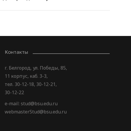
Контакты
г. Белгород, ул. Победы, 85,
11 корпус, каб. 3-3,
тел. 30-12-18, 30-12-21,
30-12-22
e-mail: stud@bsu.edu.ru
webmasterStud@bsu.edu.ru