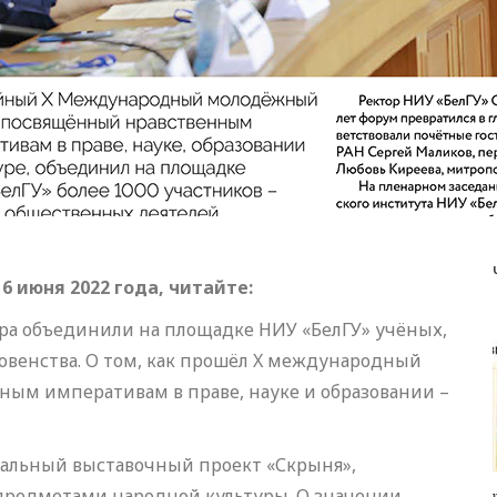
 июня 2022 года, читайте:
ира объединили на площадке НИУ «БелГУ» учёных,
овенства. О том, как прошёл X международный
ым императивам в праве, науке и образовании –
кальный выставочный проект «Скрыня»,
 предметами народной культуры. О значении