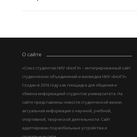
О сайте
«Союз студентов НИУ «БелГУ» – интегрированный сайт
студенческих объединений и масмедиа НИУ «БелГУ».
Создан в 2016 году как площадка для общения и
обмена информацией студентов университета. На
сайте представлены новости студенческой жизни,
актуальная информация о научной, учебной,
спортивной, творческой деятельности. Сайт
адаптирован под мобильные устройства и
социальные сети.