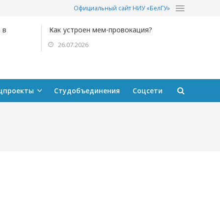
Официальный сайт НИУ «БелГУ»
 в
Как устроен мем-провокация?
26.07.2026
цпроекты
Студобъединения
Соцсети