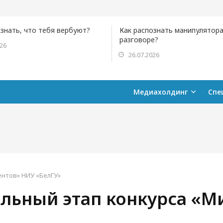
ознать, что тебя вербуют?
Как распознать манипулятора
разговоре?
026
26.07.2026
Медиахолдинг
Спе
ентов» НИУ «БелГУ»
льный этап конкурса «М