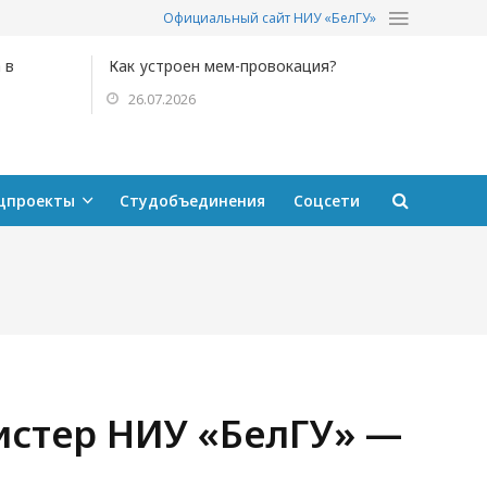
Официальный сайт НИУ «БелГУ»
 в
Как устроен мем-провокация?
26.07.2026
цпроекты
Студобъединения
Соцсети
истер НИУ «БелГУ» —