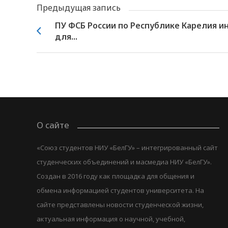
Предыдущая запись
ПУ ФСБ России по Республике Карелия и
для...
О сайте
«Союз студентов НИУ «БелГУ» – интегрированный сайт
студенческих объединений и масмедиа НИУ «БелГУ».
Создан в 2016 году как площадка для общения и
обмена информацией студентов университета. На
сайте представлены новости студенческой жизни,
актуальная информация о научной, учебной,