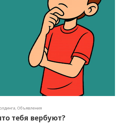
олдинга
,
Объявления
что тебя вербуют?