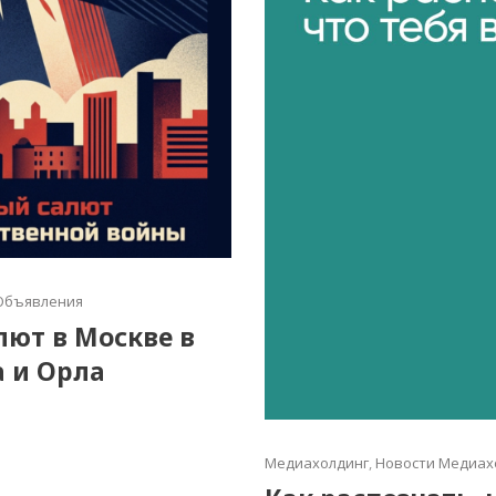
Объявления
алют в Москве в
а и Орла
Медиахолдинг
,
Новости Медиах