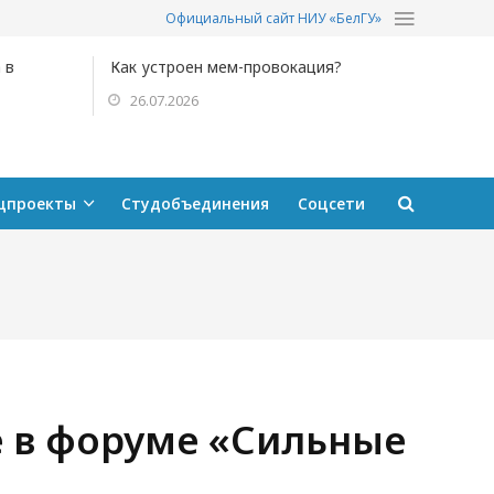
Официальный сайт НИУ «БелГУ»
 в
Как устроен мем-провокация?
26.07.2026
цпроекты
Студобъединения
Соцсети
е в форуме «Сильные