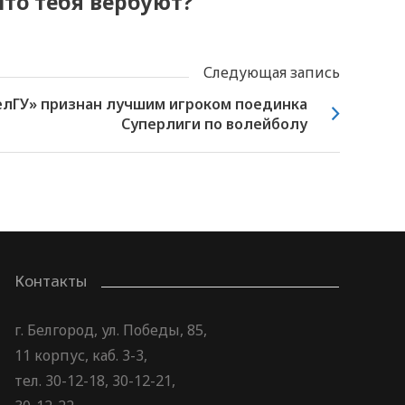
что тебя вербуют?
Следующая запись
лГУ» признан лучшим игроком поединка
Суперлиги по волейболу
Контакты
г. Белгород, ул. Победы, 85,
11 корпус, каб. 3-3,
тел. 30-12-18, 30-12-21,