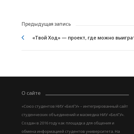
Предыдущая запись
«Твой Ход» — проект, где можно выиграт
О сайте
«Союз студентов НИУ «БелГУ» – интегрированный сайт
студенческих объединений и масмедиа НИУ «БелГУ».
Создан в 2016 году как площадка для общения и
обмена информацией студентов университета. На