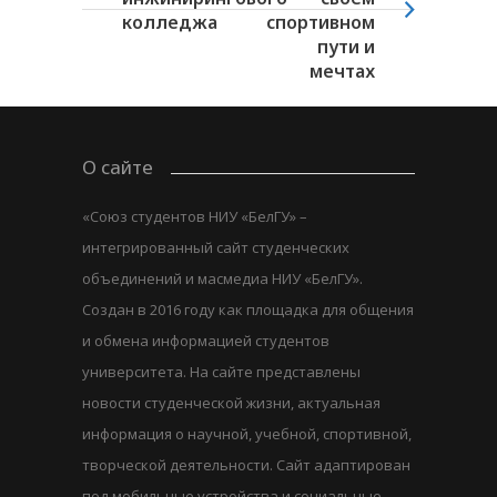
колледжа
спортивном
пути и
мечтах
О сайте
«Союз студентов НИУ «БелГУ» –
интегрированный сайт студенческих
объединений и масмедиа НИУ «БелГУ».
Создан в 2016 году как площадка для общения
и обмена информацией студентов
университета. На сайте представлены
новости студенческой жизни, актуальная
информация о научной, учебной, спортивной,
творческой деятельности. Сайт адаптирован
под мобильные устройства и социальные