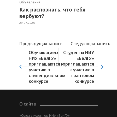
Объявления
Как распознать, что тебя
вербуют?
29.07.2026
Предыдущая запись
Следующая запись
Обучающиеся
Студенты НИУ
НИУ «БелГУ»
«БелГУ»
приглашаются к
приглашаются
участию в
к участию в
стипендиальном
грантовом
конкурсе
конкурсе
О сайте
«Союз студентов НИУ «БелГУ» –