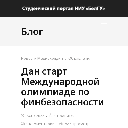
Блог
Новости Медиахолдинга
,
Объявления
Дан старт
Международной
олимпиаде по
финбезопасности
24.03.2022
0
Нравится
0 Комментарии
827 Просмотры