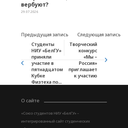
вербуют?
29.07.2026
Предыдущая запись
Следующая запись
Студенты
Творческий
НИУ «БелГУ»
конкурс
приняли
«Мы –
участие в
Россия»
пятнадцатом
приглашает
Кубке
к участию
Физтеха по...
О сайте
«Союз студентов НИУ «БелГУ» –
интегрированный сайт студенческих