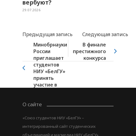
вербуют?
29.07.2026
Предыдущая запись
Следующая запись
Минобрнауки
В финале
России
престижного
приглашает
конкурса
студентов
НИУ «БелГУ»
принять
участие в
конкурсе...
О сайте
«Союз студентов НИУ «БелГУ» –
интегрированный сайт студенческих
объединений и масмедиа НИУ «БелГУ».