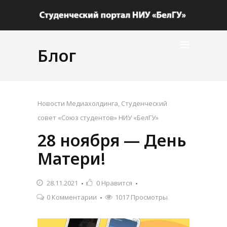
Блог
Новости Медиахолдинга
,
Студенческий
совет «Союз студентов» НИУ «БелГУ»
28 ноября — День
Матери!
28.11.2021
0
Нравится
0 Комментарии
1017 Просмотры