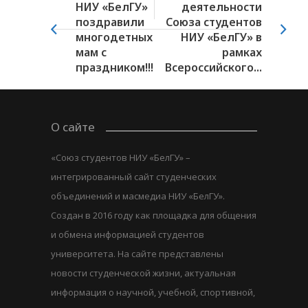
НИУ «БелГУ»
деятельности
поздравили
Союза студентов
многодетных
НИУ «БелГУ» в
мам с
рамках
праздником!!!
Всероссийского...
О сайте
«Союз студентов НИУ «БелГУ» –
интегрированный сайт студенческих
объединений и масмедиа НИУ «БелГУ».
Создан в 2016 году как площадка для общения
и обмена информацией студентов
университета. На сайте представлены
новости студенческой жизни, актуальная
информация о научной, учебной, спортивной,