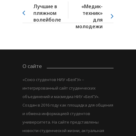
Лучшие в
«Медик-
пляжном
техник»
волейболе
для
молодежи
О сайте
«Союз студентов НИУ «БелГУ» –
интегрированный сайт студенческих
объединений и масмедиа НИУ «БелГУ».
Создан в 2016 году как площадка для общения
и обмена информацией студентов
университета. На сайте представлены
новости студенческой жизни, актуальная