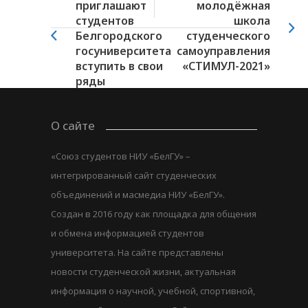
приглашают
молодёжная
студентов
школа
Белгородского
студенческого
госуниверситета
самоуправления
вступить в свои
«СТИМУЛ-2021»
ряды
О сайте
«Союз студентов НИУ «БелГУ» –
интегрированный сайт студенческих
объединений и масмедиа НИУ «БелГУ».
Создан в 2016 году как площадка для общения
и обмена информацией студентов
университета. На сайте представлены
новости студенческой жизни, актуальная
информация о научной, учебной, спортивной,