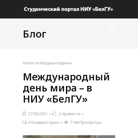
Блог
Новости Медиахолдинга
Международный
день мира – в
НИУ «БелГУ»
27.09.2021
2
Нравится
0 Комментарии
1168 Просмотры