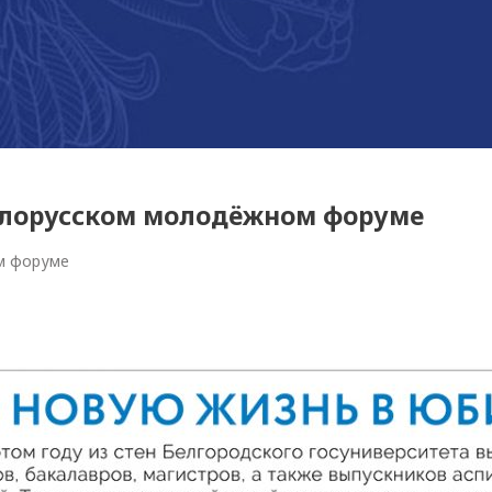
елорусском молодёжном форуме
м форуме