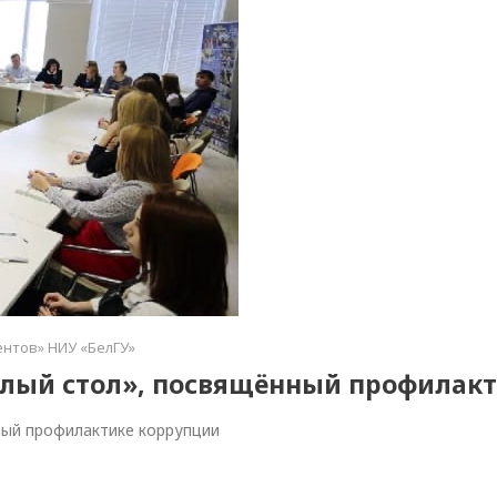
ентов» НИУ «БелГУ»
углый стол», посвящённый профилак
ный профилактике коррупции