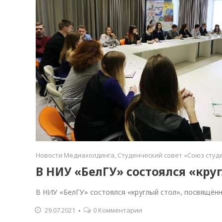
Новости Медиахолдинга
,
Студенческий совет «Союз студ
В НИУ «БелГУ» состоялся «кр
В НИУ «БелГУ» состоялся «круглый стол», посвящён
29.07.2021
0 Комментарии