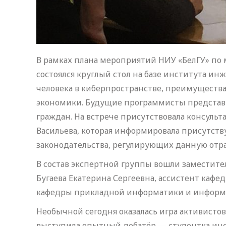
В рамках плана мероприятий НИУ «БелГУ» по
состоялся круглый стол на базе института и
человека в киберпространстве, преимущества
экономики. Будущие программисты представи
граждан. На встрече присутствовала консуль
Васильева, которая информировала присутст
законодательства, регулирующих данную отра
В состав экспертной группы вошли заместит
Бугаева Екатерина Сергеевна, ассистент ка
кафедры прикладной информатики и информа
Необычной сегодня оказалась игра активистов
выступила опытный дебатёр — студентка инс