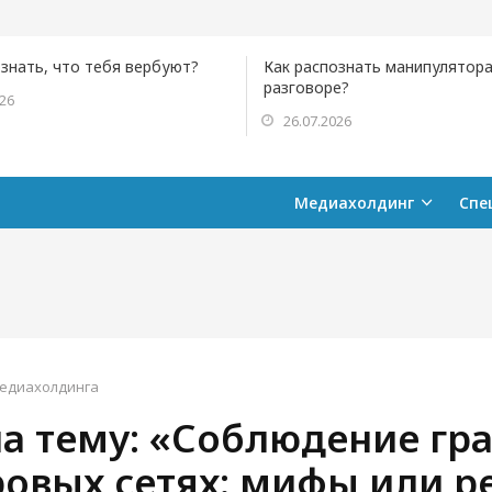
ознать, что тебя вербуют?
Как распознать манипулятора
разговоре?
026
26.07.2026
Медиахолдинг
Спе
едиахолдинга
а тему: «Соблюдение гр
ровых сетях: мифы или р