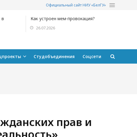
Официальный сайт НИУ «БелГУ»
 в
Как устроен мем-провокация?
26.07.2026
цпроекты
Студобъединения
Соцсети
ажданских прав и
еальность»