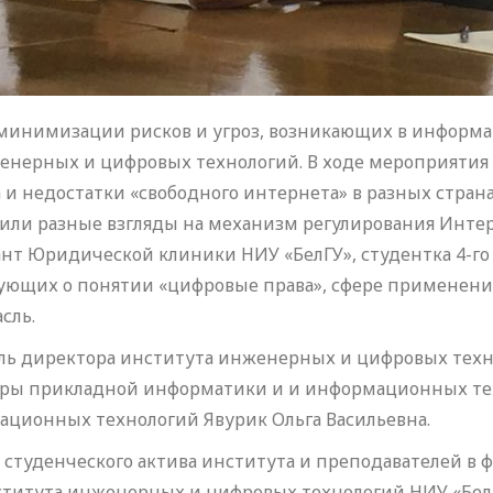
 минимизации рисков и угроз, возникающих в информа
нженерных и цифровых технологий. В ходе мероприятия
 и недостатки «свободного интернета» в разных стра
ли разные взгляды на механизм регулирования Интер
тант Юридической клиники НИУ «БелГУ», студентка 4-го
вующих о понятии «цифровые права», сфере применени
сль.
ель директора института инженерных и цифровых техн
федры прикладной информатики и и информационных те
ционных технологий Явурик Ольга Васильевна.
 студенческого актива института и преподавателей в 
титута инженерных и цифровых технологий НИУ «БелГ