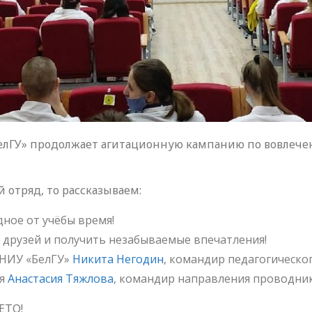
елГУ» продолжает агитационную кампанию по вовлечен
й отряд, то рассказываем:
ное от учёбы время!
 друзей и получить незабываемые впечатления!
 НИУ «БелГУ»
Никита Негодин
, командир педагогическо
ия
Анастасия Тяжлова
, командир направления проводн
ЕТО!