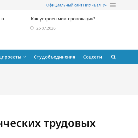
Официальный сайт НИУ «БелГУ»
 в
Как устроен мем-провокация?
26.07.2026
цпроекты
Студобъединения
Соцсети
нческих трудовых