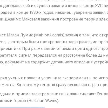
 догадалось об их существовании лишь в конце XVII век
радей в конце 1830-х годов, наконец, уверенно заяви
ии Джеймс Максвелл закончил построение теории элект
т Малон Лумис (Mahlon Loomis) заявил о том, что откр
ев, к которым были прикреплены электрические пров
риемника. При размыкании от земли цепи одного пров
етателя, сигнал передавался на расстояние более 22 к
нию, документ не содержит детального описания устро
 ряд ученых провели успешные эксперименты по испо
енты. Вот почему сегодня сразу несколько стран пре
ачи и приема электромагнитных волн считают Генриха 
нами Герца» (Hertzian Waves).