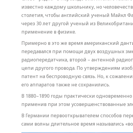
известно каждому школьнику, но человечество
столетия, чтобы английский ученый Майкл Фа
через 30 лет другой ученый из Великобритан
применение в физике.
Примерно в это же время американский дантис
передавался при помощи двух воздушных зме
радиопередатчика, второй – антенной радиоп
цепи другого провода. По утверждениям изобр
патент на беспроводную связь. Но, к сожале
его аппаратов также не сохранились.
В 1880–1890 годы практически одновременно
применив при этом усовершенствованные элем
В Германии первооткрывателем способов перед
сами волны длительное время назывались «вол