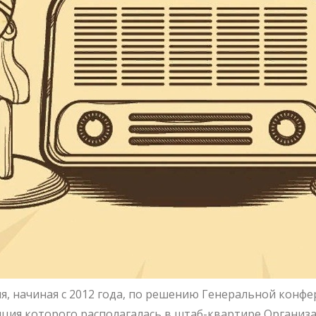
я, начиная с 2012 года, по решению Генеральной конф
нция которого располагалась в штаб-квартире Органи