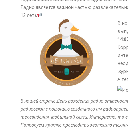
Радио является важной частью развлекательно
12 лет).
В но
выпу
14:0
Корр
инте
неод
журн
А те
В нашей стране День рождения радио отмечается
радиосвязи с помощью созданного им радиоприем
телевидения, мобильной связи, Интернета, то е
Попробуем кратко проследить эволюцию техниче