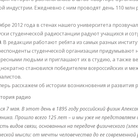
й индустрии. Ежедневно с ним проводят день 110 млн ро
ябре 2012 года в стенах нашего университета прозвуч
ски студенческой радиостанции радуют учащихся и со
0
. В редакции работают ребята из самых разных инстит
еспонденты студенческой организации придумывают н
ресными людьми и приглашают их в студию, а также ве
нократно становился победителем всероссийских и ме
алистов.
перь расскажем об истории возникновения и развития р
 7 мая. В этот день в 1895 году российский физик Алекса
ника. Прошло всего 125 лет – и мы уже не представляем с
сть видов связи, основанных на передаче физического (эл
ской мысли: от мечты человечества до ее современной 