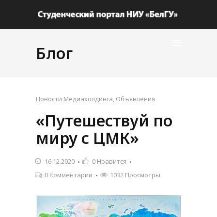
Блог
Новости Медиахолдинга
,
Объявления
«Путешествуй по
миру с ЦМК»
16.12.2020
0
Нравится
0 Комментарии
1032 Просмотры