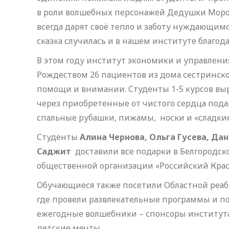
в роли волшебных персонажей Дедушки Мороза
всегда дарят своё тепло и заботу нуждающимся
сказка случилась и в нашем институте благ
В этом году институт экономики и управлен
Рождеством 26 пациентов из дома сестринско
помощи и внимании. Студенты 1-5 курсов вы
через приобретенные от чистого сердца подар
спальные рубашки, пижамы, носки и «сладкие
Студенты
Алина Чернова, Ольга Гусева, Д
Саджит
доставили все подарки в Белгородс
общественной организации «Российский Крас
Обучающиеся также посетили Областной реа
где провели развлекательные программы и по
ежегодные волшебники – спонсоры института
детские мечты.