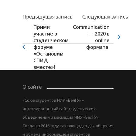
Предыдущая запись
Следующая запись
Прими
Communication
участие в
— 2020 в
студенческом
online
форуме
формате!
«Остановим
СПИД
вместе»!
О сайте
«Союз студентов НИУ «БелГУ» –
интегрированный сайт студенческих
объединений и масмедиа НИУ «БелГУ».
Создан в 2016 году как площадка для общения
и обмена информацией студентов