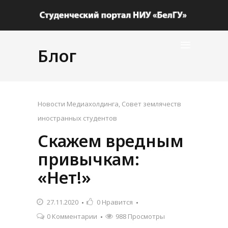
Блог
Новости Медиахолдинга
,
Совет землячеств
иностранных студентов
Скажем вредным
привычкам:
«Нет!»
27.11.2020
0
Нравится
0 Комментарии
988 Просмотры