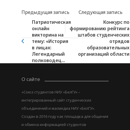
Предыдущая запись
Следующая запись
Патриотическая
Конкурс по
онлайн
формированию рейтинга
викторина на
штабов студенческих
тему: «История
отрядов
в лицах:
образовательных
Легендарный
организаций области
полководец...
О сайте
«Союз студентов НИУ «БелГУ» –
интегрированный сайт студенческих
объединений и масмедиа НИУ «БелГУ».
Создан в 2016 году как площадка для общения
и обмена информацией студентов