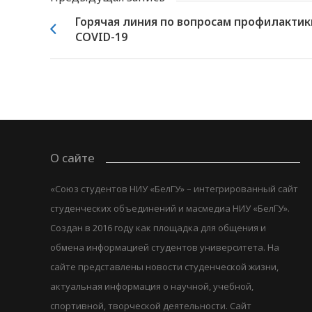
Горячая линия по вопросам профилактик
COVID-19
О сайте
«Союз студентов НИУ «БелГУ» – интегрированный сайт
студенческих объединений и масмедиа НИУ «БелГУ».
Создан в 2016 году как площадка для общения и
обмена информацией студентов университета. На
сайте представлены новости студенческой жизни,
актуальная информация о научной, учебной,
спортивной, творческой деятельности. Сайт