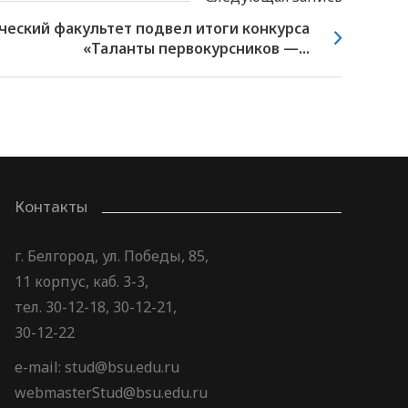
еский факультет подвел итоги конкурса
«Таланты первокурсников —...
Контакты
г. Белгород, ул. Победы, 85,
11 корпус, каб. 3-3,
тел. 30-12-18, 30-12-21,
30-12-22
e-mail: stud@bsu.edu.ru
webmasterStud@bsu.edu.ru