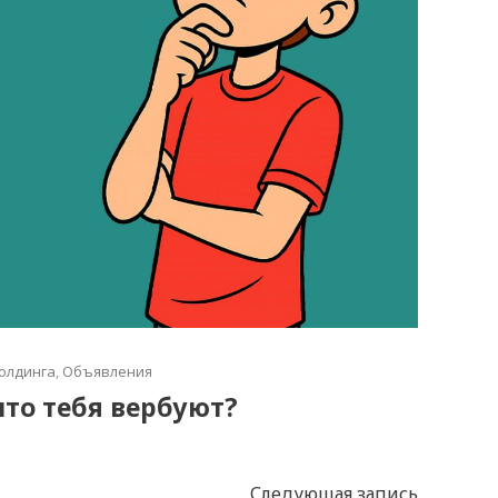
олдинга
,
Объявления
что тебя вербуют?
Следующая запись