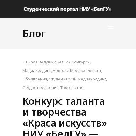
Блог
«Школа Ведущих БелГУ»
,
Конкурсы
,
Медиахолдинг
,
Новости Медиахолдинга
,
Объявления
,
Студенческий Медиахолдинг
,
Студобъединения
,
Творчество
Конкурс таланта
и творчества
«Краса искусств»
НИУ «БелГУ» —