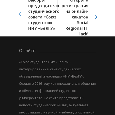
Выборы
Открыта
председателя
регистрация
студенческого
на онлайн-
совета «Союз
хакатон
студентов»
Social
НИУ «БелГУ»
Regional IT
Hack!
О сайте
«Союз студентов НИУ «БелГУ» –
интегрированный сайт студенческих
объединений и масмедиа НИУ «БелГУ».
Создан в 2016 году как площадка для общения
и обмена информацией студентов
университета. На сайте представлены
новости студенческой жизни, актуальная
информация о научной, учебной, спортивной,