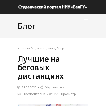
Блог
Новости Медиахолдинга
,
Спорт
Лучшие на
беговых
дистанциях
28.09.2020
0
Нравится
0 Комментарии
1515 Просмотры