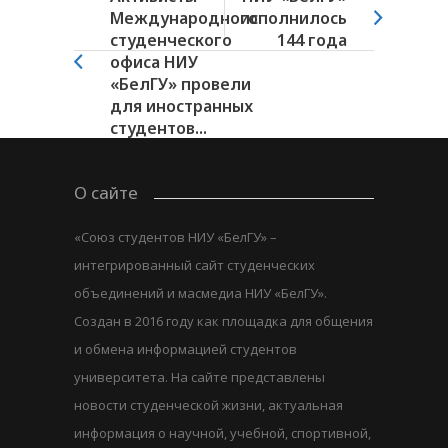
Международного
исполнилось
студенческого
144 года
офиса НИУ
«БелГУ» провели
для иностранных
студентов...
О сайте
«Союз студентов НИУ «БелГУ» –
интегрированный сайт студенческих
объединений и масмедиа НИУ «БелГУ».
Создан в 2016 году как площадка для общения
и обмена информацией студентов
университета. На сайте представлены
новости студенческой жизни, актуальная
информация о научной, учебной, спортивной,