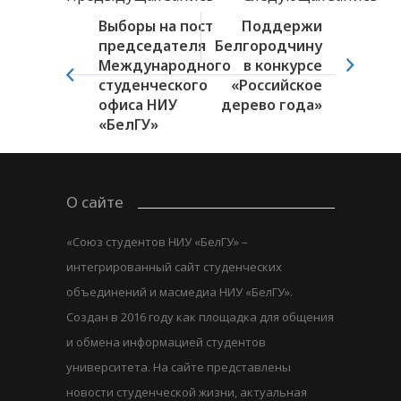
Выборы на пост
Поддержи
председателя
Белгородчину
Международного
в конкурсе
студенческого
«Российское
офиса НИУ
дерево года»
«БелГУ»
О сайте
«Союз студентов НИУ «БелГУ» –
интегрированный сайт студенческих
объединений и масмедиа НИУ «БелГУ».
Создан в 2016 году как площадка для общения
и обмена информацией студентов
университета. На сайте представлены
новости студенческой жизни, актуальная