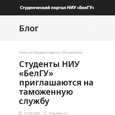
Блог
Новости Медиахолдинга
,
Объявления
Студенты НИУ
«БелГУ»
приглашаются на
таможенную
службу
12.08.2020
0
Нравится