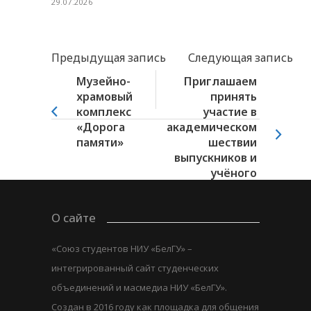
29.07.2026
Предыдущая запись
Следующая запись
Музейно-
Приглашаем
храмовый
принять
комплекс
участие в
«Дорога
академическом
памяти»
шествии
выпускников и
учёного
совета...
О сайте
«Союз студентов НИУ «БелГУ» –
интегрированный сайт студенческих
объединений и масмедиа НИУ «БелГУ».
Создан в 2016 году как площадка для общения