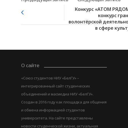
Конкурс «АТОМ РЯДОМ
конкурс гра
волонтёрской деятельн
в сфере куль
О сайте
«Союз студентов НИУ «БелГУ» –
интегрированный сайт студенческих
объединений и масмедиа НИУ «БелГУ».
Создан в 2016 году как площадка для общения
и обмена информацией студентов
университета. На сайте представлены
новости студенческой жизни, актуальная