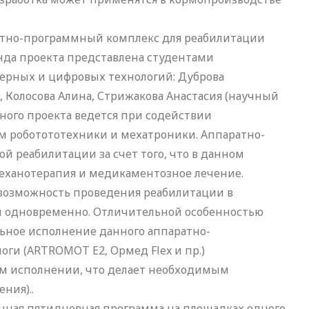
атно-программный комплекс для реабилитации
анда проекта представлена студентами
ерных и цифровых технологий: Дуброва
, Колосова Алина, Стрижакова Анастасия (научный
нного проекта ведется при содействии
м роботототехники и мехатроники. Аппаратно-
 реабилитации за счет того, что в данном
механотерапия и медикаментозное лечение.
возможность проведения реабилитации в
к и одновременно. Отличительной особенностью
льное исполнение данного аппаратно-
ги (ARTROMOT Е2, Ормед Flex и пр.)
м исполнении, что делает необходимым
ния)..
енная пятидневная программа на площадках одного