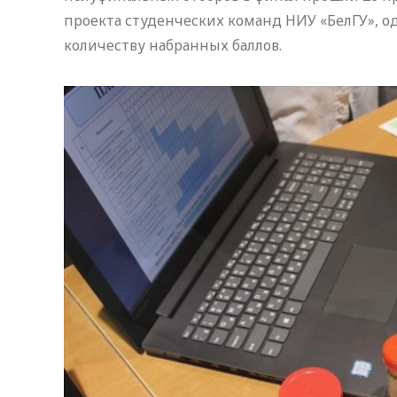
проекта студенческих команд НИУ «БелГУ», о
количеству набранных баллов.