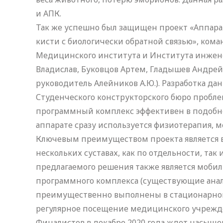
и АПК.
Так же успешно был защищен проект «Аппар
кисти с биологически обратной связью», ком
Медицинского института и Института инжен
Владислав, Буковцов Артем, Гладышев Андрей
руководитель Алейников А.Ю.). Разработка да
Студенческого конструкторского бюро пробле
программный комплекс эффективен в подобной
аппарате сразу используется физиотерапия, 
Ключевым преимуществом проекта является 
нескольких суставах, как по отдельности, та
предлагаемого решения также является моби
программного комплекса (существующие анало
преимущественно выполнены в стационарно
регулярное посещение медицинского учрежде
Финалистов в декабре 2020 года ждет насыщ