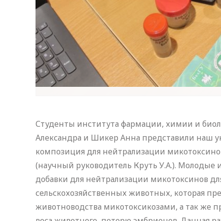
Студенты института фармации, химии и биоло
Александра и Шикер Анна представили наш у
композиция для нейтрализации микотоксино
(научный руководитель Круть У.А.). Молодые
добавки для нейтрализации микотоксинов дл
сельскохозяйственных животных, которая пр
животноводства микотоксикозами, а так же 
веса животного, потерю эмбрионов. Данная р