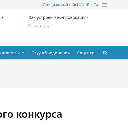
Официальный сайт НИУ «БелГУ»
 в
Как устроен мем-провокация?
26.07.2026
цпроекты
Студобъединения
Соцсети
го конкурса