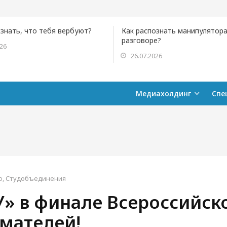
ознать, что тебя вербуют?
Как распознать манипулятора
разговоре?
026
26.07.2026
Медиахолдинг
Спе
о
,
Студобъединения
» в финале Всероссийско
мателей!