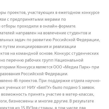
оры проектов, участвующих в ежегодном конкурсе
вязи с предпринятыми мерами по
 отборы проходили в онлайн-формате.
телей направлен на вовлечение студентов и
льных задач по развитию Российской Федерации,
ти путем инициирования и реализации
тов на командной основе. Конкурс студенческих
асно перечню рабочих групп Национальной
аторами Конкурса является ООО «Медиа Парк» при
разования Российской Федерации.
тавлено 46 проектов. При поддержке отдела научно-
х ученых от НИУ «БелГУ» было подано 5 заявок.
возможность принять участие в матер-классах,
оги, бизнесмены и многие другие. В результате
ектов из 15 ВУЗов страны, в том числе два