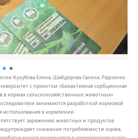
гии Кузубова Елена, Шайдорова Галина, Радченко
ниверситет с проектом «Биоактивная сорбционная
в в кормах сельскохозяйственных животных»
 исследователи занимаются разработкой кормовой
я использования в кормлении
епятствует заражению животных и продуктов
предупреждает снижение потребляемости корма,
азработка может применятся в кормопроизводстве