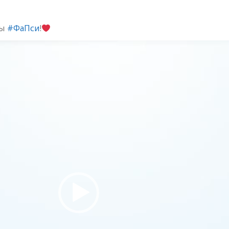
вы
#ФаПси
!