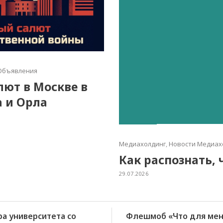
Объявления
алют в Москве в
а и Орла
Медиахолдинг
,
Новости Медиах
Как распознать, 
29.07.2026
ра университета со
Флешмоб «Что для мен