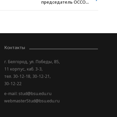
председатель ОССО...
Контакты
г. Белгород, ул. Победы, 85,
11 корпус, каб. 3-3,
тел. 30-12-18, 30-12-21,
30-12-22
e-mail: stud@bsu.edu.ru
webmasterStud@bsu.edu.ru