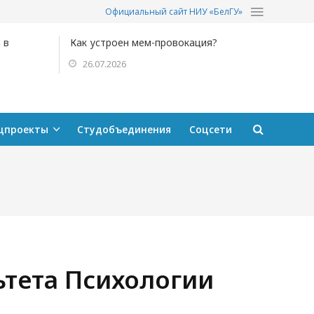
Официальный сайт НИУ «БелГУ»
 в
Как устроен мем-провокация?
26.07.2026
цпроекты
Студобъединения
Соцсети
тета Психологии