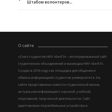
Штабом волонтеров...
О сайте
«Союз студентов НИУ «БелГУ» – интегрированный сайт
студенческих объединений и масмедиа НИУ «БелГУ».
Создан в 2016 году как площадка для общения и
обмена информацией студентов университета. На
сайте представлены новости студенческой жизни,
актуальная информация о научной, учебной,
спортивной, творческой деятельности. Сайт
адаптирован под мобильные устройства и