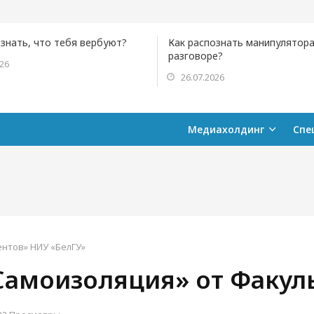
ознать, что тебя вербуют?
Как распознать манипулятора
разговоре?
026
26.07.2026
Медиахолдинг
Спе
ентов» НИУ «БелГУ»
амоизоляция» от Факуль