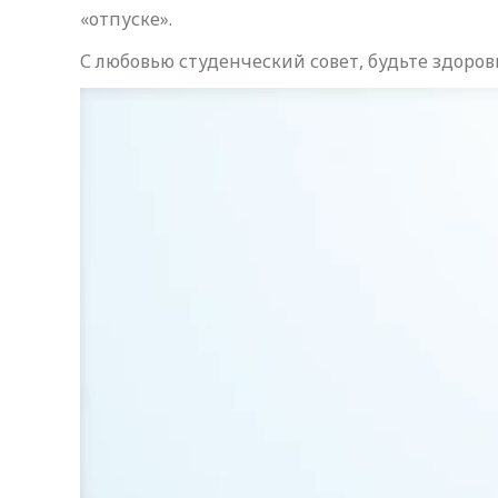
«отпуске».
С любовью студенческий совет, будьте здоро
Видеоплеер