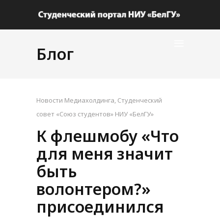
Блог
Новости Медиахолдинга
,
Студенческий
совет «Союз студентов» НИУ «БелГУ»
К флешмобу «Что
для меня значит
быть
волонтером?»
присоединился