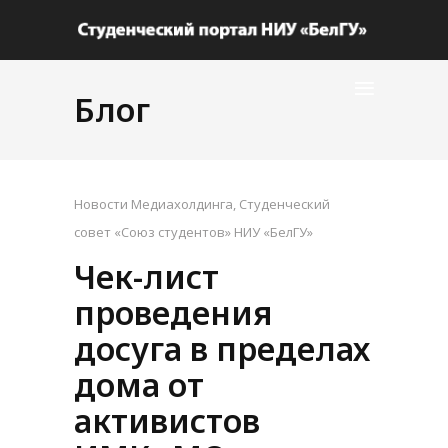
Блог
Новости Медиахолдинга
,
Студенческий
совет «Союз студентов» НИУ «БелГУ»
Чек-лист
проведения
досуга в пределах
дома от
активистов