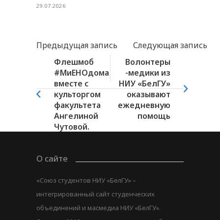
29.07.2026
Предыдущая запись
Следующая запись
Флешмоб
Волонтеры
#МиЕНОдома
-медики из
вместе с
НИУ «БелГУ»
культоргом
оказывают
факультета
ежедневную
Ангелиной
помощь
Чутовой.
О сайте
«Союз студентов НИУ «БелГУ» –
интегрированный сайт студенческих
объединений и масмедиа НИУ «БелГУ».