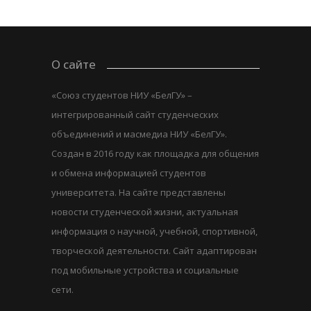
О сайте
«Союз студентов НИУ «БелГУ» –
интегрированный сайт студенческих
объединений и масмедиа НИУ «БелГУ».
Создан в 2016 году как площадка для общения
и обмена информацией студентов
университета. На сайте представлены
новости студенческой жизни, актуальная
информация о научной, учебной, спортивной,
творческой деятельности. Сайт адаптирован
под мобильные устройства и социальные
сети.