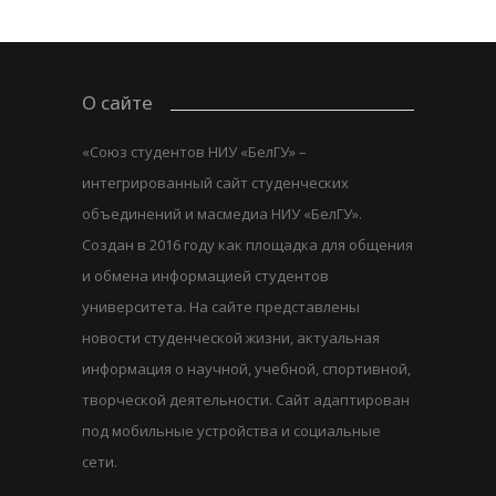
О сайте
«Союз студентов НИУ «БелГУ» –
интегрированный сайт студенческих
объединений и масмедиа НИУ «БелГУ».
Создан в 2016 году как площадка для общения
и обмена информацией студентов
университета. На сайте представлены
новости студенческой жизни, актуальная
информация о научной, учебной, спортивной,
творческой деятельности. Сайт адаптирован
под мобильные устройства и социальные
сети.