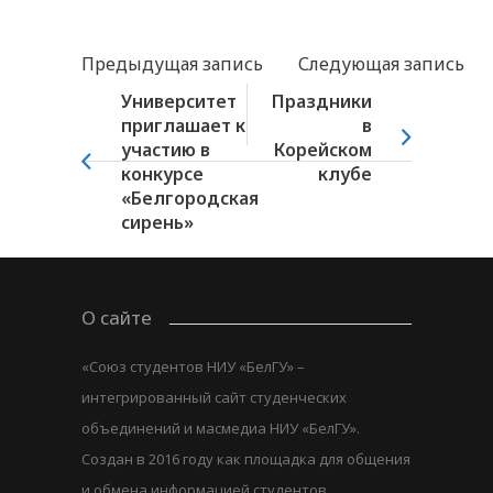
Предыдущая запись
Следующая запись
Университет
Праздники
приглашает к
в
участию в
Корейском
конкурсе
клубе
«Белгородская
сирень»
О сайте
«Союз студентов НИУ «БелГУ» –
интегрированный сайт студенческих
объединений и масмедиа НИУ «БелГУ».
Создан в 2016 году как площадка для общения
и обмена информацией студентов