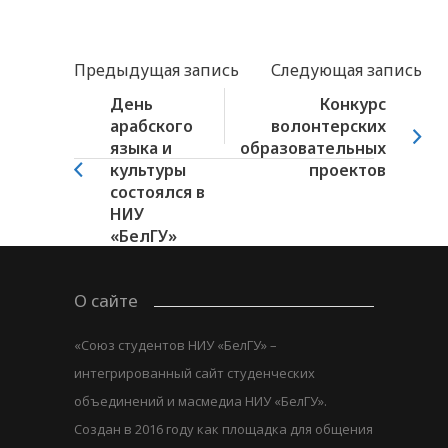
Предыдущая запись
Следующая запись
День
Конкурс
арабского
волонтерских
языка и
образовательных
культуры
проектов
состоялся в
НИУ
«БелГУ»
О сайте
«Союз студентов НИУ «БелГУ» –
интегрированный сайт студенческих
объединений и масмедиа НИУ «БелГУ».
Создан в 2016 году как площадка для общения