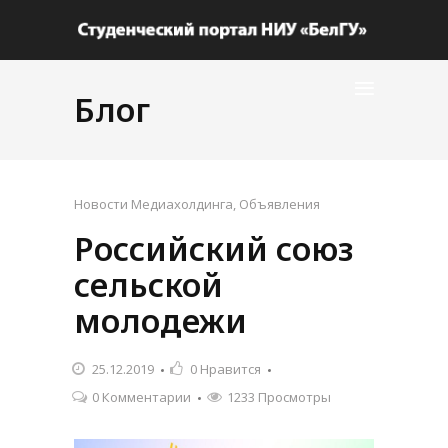
Блог
Новости Медиахолдинга
,
Объявления
Российский союз
сельской
молодежи
25.12.2019
0
Нравится
0 Комментарии
1233 Просмотры