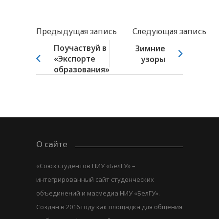
Предыдущая запись
Следующая запись
Поучаствуй в
Зимние
«Экспорте
узоры
образования»
О сайте
«Союз студентов НИУ «БелГУ» –
интегрированный сайт студенческих
объединений и масмедиа НИУ «БелГУ».
Создан в 2016 году как площадка для общения