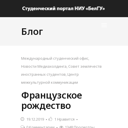
Блог
Международный студенческий офис
,
Новости Медиахолдинга
,
Совет землячеств
иностранных студентов
,
Центр
межкультурной коммуникации
Французское
рождество
19.12.2019
1
Нравится
0 Комментарии
1348 Просмотры