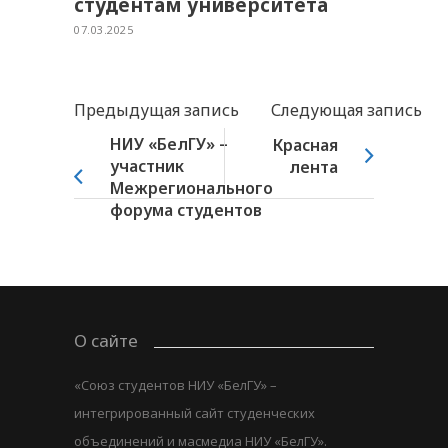
студентам университета
07.03.2025
Предыдущая запись
Следующая запись
НИУ «БелГУ» –
Красная
участник
лента
Межрегионального
форума студентов
О сайте
«Союз студентов НИУ «БелГУ» –
интегрированный сайт студенческих
объединений и масмедиа НИУ «БелГУ».