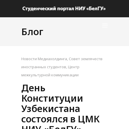
Блог
Новости Медиахолдинга
,
Совет землячеств
иностранных студентов
,
Центр
межкультурной коммуникации
День
Конституции
Узбекистана
состоялся в ЦМК