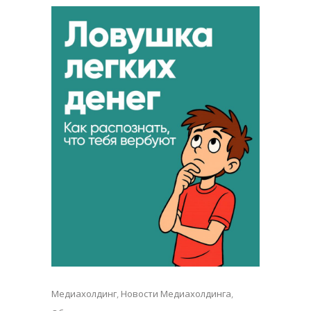
Медиахолдинг
,
Новости Медиахолдинга
,