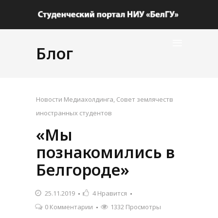
Блог
Новости Медиахолдинга
,
Совет землячеств
иностранных студентов
«Мы
познакомились в
Белгороде»
25.11.2019
4
Нравится
0 Комментарии
1332 Просмотры