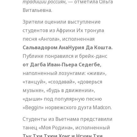
традиции россиян
, — отметила Ольга
Витальевна.
Зрители оценили выступление
студентов из Африки Их тронула
песня «Ангола», исполненная
Сальвадором АнаНурия Да Кошта.
Публике понравился и брейк-данс
от Дагба Иван-Пьера Седегбе,
наполненный лозунгами: «живи»,
«танцуй», «создавай», «доверься
музыке», «будь в движении»,
«дыши» под популярную песню
«Beggin» норвежского дуэта Madcon.
Студенты из Вьетнама представили
танец «Моя Родина», исполненный
Тьу Тхи Тхюи Хонг и Нгуин Тхи