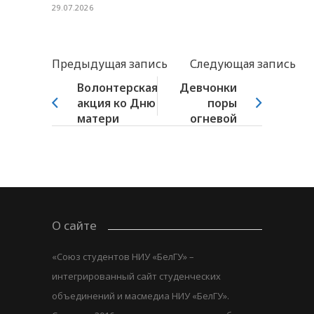
29.07.2026
Предыдущая запись
Следующая запись
Волонтерская
Девчонки
акция ко Дню
поры
матери
огневой
О сайте
«Союз студентов НИУ «БелГУ» –
интегрированный сайт студенческих
объединений и масмедиа НИУ «БелГУ».