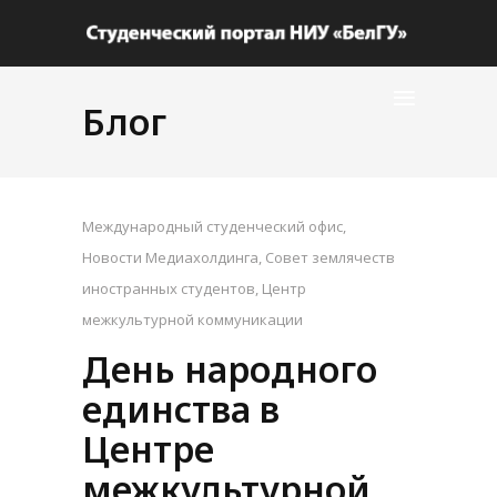
Блог
Международный студенческий офис
,
Новости Медиахолдинга
,
Совет землячеств
иностранных студентов
,
Центр
межкультурной коммуникации
День народного
единства в
Центре
межкультурной