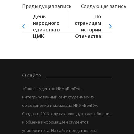
Предыдущая запись
Следующая запись
День
По
народного
страницам
единства в
истории
ЦМК
Отечества
О сайте
«Союз студентов НИУ «БелГУ» –
интегрированный сайт студенческих
объединений и масмедиа НИУ «БелГУ».
Создан в 2016 году как площадка для общения
и обмена информацией студентов
университета. На сайте представлены