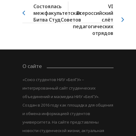
Состоялась
VI
межфакультетская
Всероссийский
Битва СтудСоветов
слёт
педагогических
отрядов
О сайте
«Союз студентов НИУ «БелГУ» –
интегрированный сайт студенческих
объединений и масмедиа НИУ «БелГУ».
Создан в 2016 году как площадка для общения
и обмена информацией студентов
университета. На сайте представлены
новости студенческой жизни, актуальная