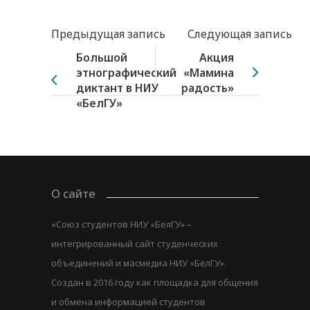
Предыдущая запись
Следующая запись
Большой
Акция
этнографический
«Мамина
диктант в НИУ
радость»
«БелГУ»
О сайте
«Союз студентов НИУ «БелГУ» –
интегрированный сайт студенческих
объединений и масмедиа НИУ «БелГУ».
Создан в 2016 году как площадка для общения
и обмена информацией студентов