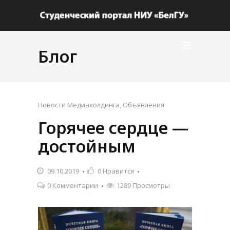
Блог
Новости Медиахолдинга
,
Объявления
Горячее сердце —
достойным
09.10.2019
0
Нравится
0 Комментарии
1289 Просмотры