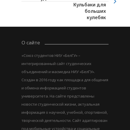
Кульбаки для
больших
кулебяк
О сайте
«Союз студентов НИУ «БелГУ» –
интегрированный сайт студенческих
объединений и масмедиа НИУ «БелГУ».
Создан в 2016 году как площадка для общения
и обмена информацией студентов
университета. На сайте представлены
новости студенческой жизни, актуальная
информация о научной, учебной, спортивной,
творческой деятельности. Сайт адаптирован
под мобильные устройства и социальные