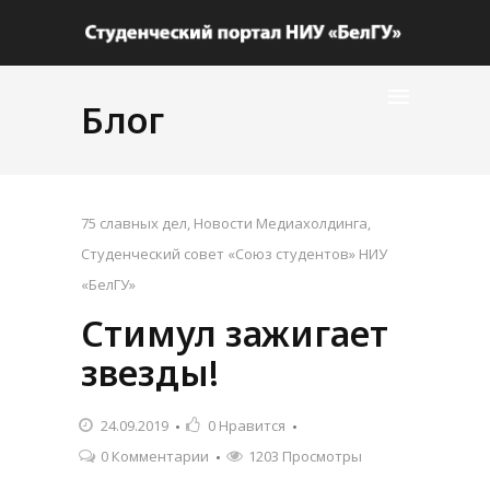
Блог
75 славных дел
,
Новости Медиахолдинга
,
Студенческий совет «Союз студентов» НИУ
«БелГУ»
Стимул зажигает
звезды!
24.09.2019
0
Нравится
0 Комментарии
1203 Просмотры