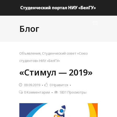
Блог
Объявления
,
Студенческий совет «Союз
студентов» НИУ «БелГУ»
«Стимул — 2019»
09.09.2019
0
Нравится
0 Комментарии
1831 Просмотры