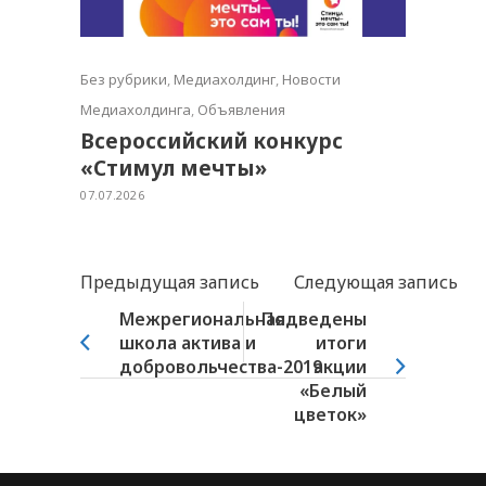
Без рубрики
,
Медиахолдинг
,
Новости
Медиахолдинга
,
Объявления
Всероссийский конкурс
«Стимул мечты»
07.07.2026
Предыдущая запись
Следующая запись
Межрегиональная
Подведены
школа актива и
итоги
добровольчества-2019
акции
«Белый
цветок»