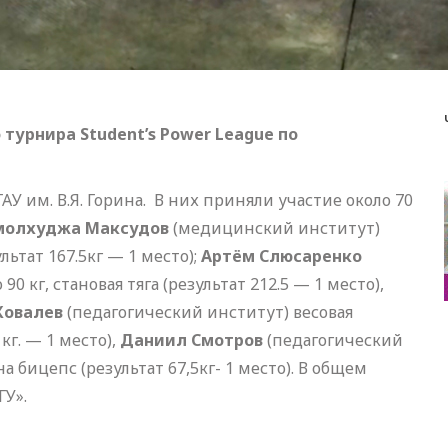
турнира Student’s Power League по
У им. В.Я. Горина. В них приняли участие около 70
молхуджа Максудов
(медицинский институт)
ультат 167.5кг — 1 место);
Артём Слюсаренко
 кг, становая тяга (результат 212.5 — 1 место),
Ковалев
(педагогический институт) весовая
 кг. — 1 место),
Даниил Смотров
(педагогический
а бицепс (результат 67,5кг- 1 место). В общем
ГУ».