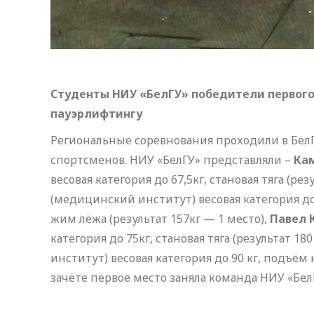
Студенты НИУ «БелГУ» победители первого 
пауэрлифтингу
Региональные соревнования проходили в БелГА
спортсменов. НИУ «БелГУ» представляли –
Ка
весовая категория до 67,5кг, становая тяга (рез
(медицинский институт) весовая категория до 90
жим лёжа (результат 157кг — 1 место),
Павел 
категория до 75кг, становая тяга (результат 180
институт) весовая категория до 90 кг, подъём н
зачёте первое место заняла команда НИУ «Бел