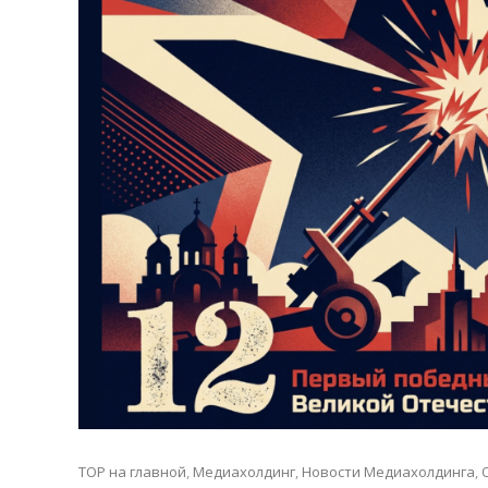
TOP на главной
,
Медиахолдинг
,
Новости Медиахолдинга
,