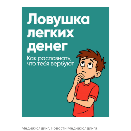
Медиахолдинг
,
Новости Медиахолдинга
,